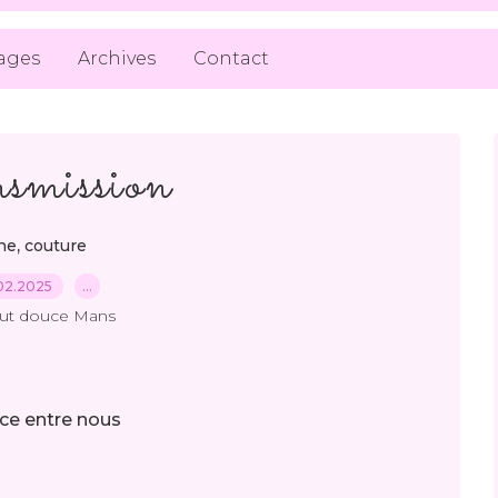
ages
Archives
Contact
smission
,
ne
couture
02.2025
…
out douce Mans
nce entre nous