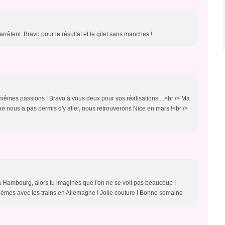
'arrêtent. Bravo pour le résultat et le gilet sans manches !
les mêmes passions ! Bravo à vous deux pour vos réalisations ...<br /> Ma
ne nous a pas permis d'y aller, nous retrouverons Nice en mars !<br />
st à Hambourg, alors tu imagines que l'on ne se voit pas beaucoup !
èmes avec les trains en Allemagne ! Jolie couture ! Bonne semaine