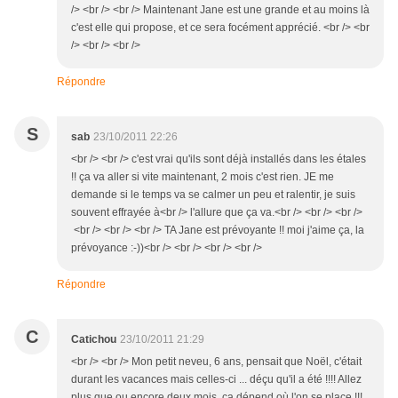
/> <br /> <br /> Maintenant Jane est une grande et au moins là
c'est elle qui propose, et ce sera focément apprécié. <br /> <br
/> <br /> <br />
Répondre
S
sab
23/10/2011 22:26
<br /> <br /> c'est vrai qu'ils sont déjà installés dans les étales
!! ça va aller si vite maintenant, 2 mois c'est rien. JE me
demande si le temps va se calmer un peu et ralentir, je suis
souvent effrayée à<br /> l'allure que ça va.<br /> <br /> <br />
<br /> <br /> <br /> TA Jane est prévoyante !! moi j'aime ça, la
prévoyance :-))<br /> <br /> <br /> <br />
Répondre
C
Catichou
23/10/2011 21:29
<br /> <br /> Mon petit neveu, 6 ans, pensait que Noël, c'était
durant les vacances mais celles-ci ... déçu qu'il a été !!!! Allez
plus que ou encore deux mois, ça dépend où l'on se place !!!