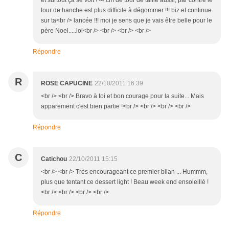
et surtout ça se voit ! -4 cm de tour de taille aussi, par contre le
tour de hanche est plus difficile à dégommer !!! biz et continue
sur ta<br /> lancée !!! moi je sens que je vais être belle pour le
père Noel.....lol<br /> <br /> <br /> <br />
Répondre
R
ROSE CAPUCINE
22/10/2011 16:39
<br /> <br /> Bravo à toi et bon courage pour la suite... Mais
apparement c'est bien partie !<br /> <br /> <br /> <br />
Répondre
C
Catichou
22/10/2011 15:15
<br /> <br /> Très encourageant ce premier bilan ... Hummm,
plus que tentant ce dessert light ! Beau week end ensoleillé !
<br /> <br /> <br /> <br />
Répondre