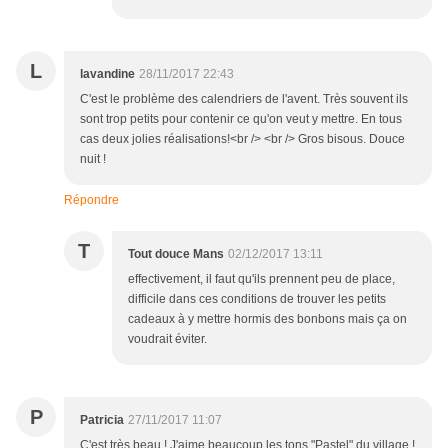
L
lavandine
28/11/2017 22:43
C'est le problème des calendriers de l'avent. Très souvent ils
sont trop petits pour contenir ce qu'on veut y mettre. En tous
cas deux jolies réalisations!<br /> <br /> Gros bisous. Douce
nuit !
Répondre
T
Tout douce Mans
02/12/2017 13:11
effectivement, il faut qu'ils prennent peu de place,
difficile dans ces conditions de trouver les petits
cadeaux à y mettre hormis des bonbons mais ça on
voudrait éviter.
P
Patricia
27/11/2017 11:07
C'est très beau ! J'aime beaucoup les tons "Pastel" du village !