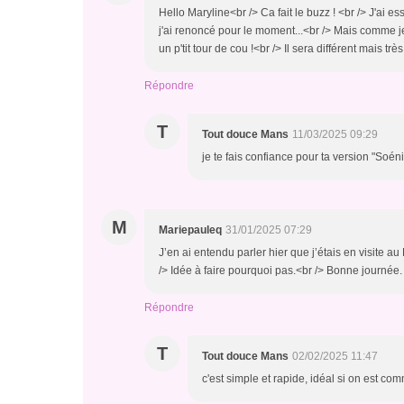
Hello Maryline<br /> Ca fait le buzz ! <br /> J'ai 
j'ai renoncé pour le moment...<br /> Mais comme je
un p'tit tour de cou !<br /> Il sera différent mais t
Répondre
T
Tout douce Mans
11/03/2025 09:29
je te fais confiance pour ta version "Soén
M
Mariepauleq
31/01/2025 07:29
J’en ai entendu parler hier que j’étais en visite au
/> Idée à faire pourquoi pas.<br /> Bonne journée.
Répondre
T
Tout douce Mans
02/02/2025 11:47
c'est simple et rapide, idéal si on est c