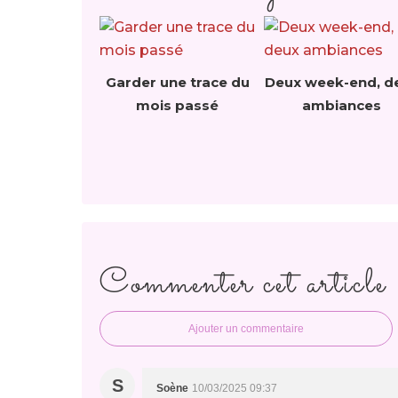
Garder une trace du
Deux week-end, d
mois passé
ambiances
Commenter cet article
Ajouter un commentaire
S
Soène
10/03/2025 09:37