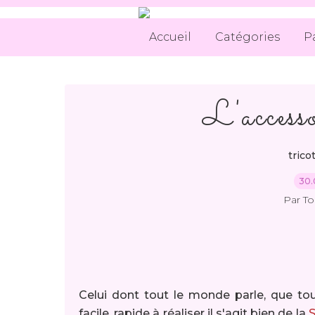
Accueil
Catégories
P
L'accesso
trico
30.
Par T
Celui dont tout le monde parle, que tout
facile, rapide à réaliser il s'agit bien de la
S