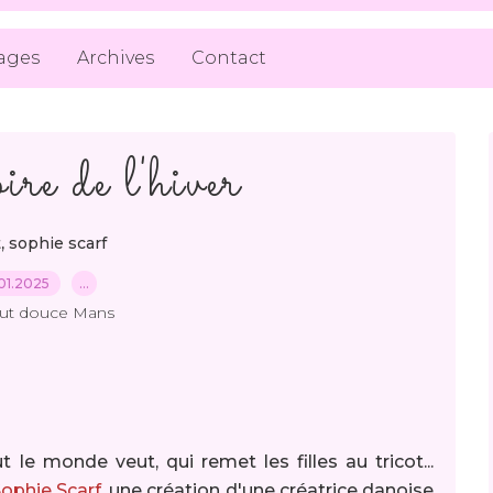
ages
Archives
Contact
ire de l'hiver
,
t
sophie scarf
01.2025
…
out douce Mans
 le monde veut, qui remet les filles au tricot...
ophie Scarf
, une création d'une créatrice danoise