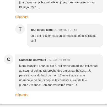
jour d'avance, je te souhaite un joyeux anniversaire !<br />
Belle journée ...
Répondre
T
Tout douce Mans
27/10/2024 12:57
on a failli y aller mais on connaissait déjà, si j'avais
su !!
C
Catherine chevrault
14/10/2024 10:48
Merci Maryline pour ce clin d’ œil manceau qui me fait chaud
au cœur et qui me rapproche des amies sarthoises… Je
pense à vous du haut de mon 17 eme étage et une
ribambelle de fleurs depuis la coursive aurait de la «
gueule » !!!<br /> Bon anniversaireà venir!…!
Répondre