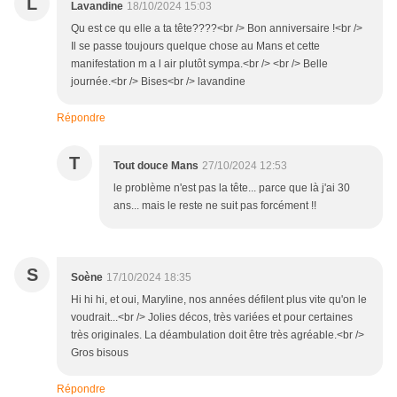
L
Lavandine
18/10/2024 15:03
Qu est ce qu elle a ta tête????<br /> Bon anniversaire !<br />
Il se passe toujours quelque chose au Mans et cette
manifestation m a l air plutôt sympa.<br /> <br /> Belle
journée.<br /> Bises<br /> lavandine
Répondre
T
Tout douce Mans
27/10/2024 12:53
le problème n'est pas la tête... parce que là j'ai 30
ans... mais le reste ne suit pas forcément !!
S
Soène
17/10/2024 18:35
Hi hi hi, et oui, Maryline, nos années défilent plus vite qu'on le
voudrait...<br /> Jolies décos, très variées et pour certaines
très originales. La déambulation doit être très agréable.<br />
Gros bisous
Répondre