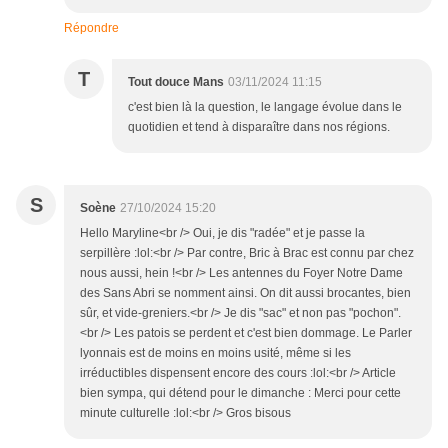
Répondre
T
Tout douce Mans
03/11/2024 11:15
c'est bien là la question, le langage évolue dans le
quotidien et tend à disparaître dans nos régions.
S
Soène
27/10/2024 15:20
Hello Maryline<br /> Oui, je dis "radée" et je passe la
serpillère :lol:<br /> Par contre, Bric à Brac est connu par chez
nous aussi, hein !<br /> Les antennes du Foyer Notre Dame
des Sans Abri se nomment ainsi. On dit aussi brocantes, bien
sûr, et vide-greniers.<br /> Je dis "sac" et non pas "pochon".
<br /> Les patois se perdent et c'est bien dommage. Le Parler
lyonnais est de moins en moins usité, même si les
irréductibles dispensent encore des cours :lol:<br /> Article
bien sympa, qui détend pour le dimanche : Merci pour cette
minute culturelle :lol:<br /> Gros bisous