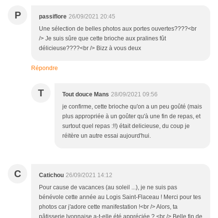
P
passiflore
26/09/2021 20:45
Une sélection de belles photos aux portes ouvertes????<br
/> Je suis sûre que cette brioche aux pralines fût
délicieuse????<br /> Bizz à vous deux
Répondre
T
Tout douce Mans
28/09/2021 09:56
je confirme, cette brioche qu'on a un peu goûté (mais
plus appropriée à un goûter qu'à une fin de repas, et
surtout quel repas :!!) était delicieuse, du coup je
réitère un autre essai aujourd'hui.
C
Catichou
26/09/2021 14:12
Pour cause de vacances (au soleil ...), je ne suis pas
bénévole cette année au Logis Saint-Flaceau ! Merci pour tes
photos car j'adore cette manifestation !<br /> Alors, ta
pâtisserie lyonnaise a-t-elle été appréciée ? <br /> Belle fin de