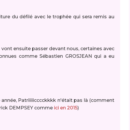
oiture du défilé avec le trophée qui sera remis au
 vont ensuite passer devant nous, certaines avec
s connues comme Sébastien GROSJEAN qui a eu
née, Patriiiiicccckkkk n'était pas là (comment
 Patrick DEMPSEY comme
ici en 2015
)