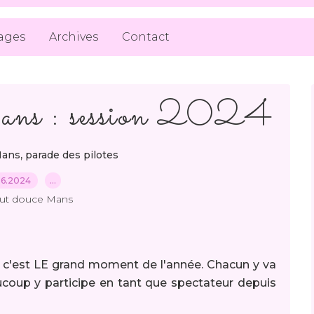
ages
Archives
Contact
ans : session 2024
,
Mans
parade des pilotes
06.2024
…
out douce Mans
 c'est LE grand moment de l'année. Chacun y va
coup y participe en tant que spectateur depuis