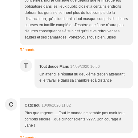
concernés. Moi je constate que depuis que le masque est
obligatoire dans les lieux public clos et à certains endroits
dehors, les gens ne tiennent plus du tout compte de la
distanciation, qu'ils touchent à tout masque compris, font leurs
courses en famille complète...J'espère que Jane n'aura pas
d'autres conséquences à subir et qu'elle va retrouver ses
études et ses camarades. Portez-vous tous bien. Bises
Répondre
T
Tout douce Mans
14/09/2020 10:56
On attend le résultat du deuxième test en attendant
elle travaille dans sa chambre et à distance
C
Catichou
10/09/2020 11:02
Plus que rageant .....Tout le monde ne semble pas avoir tout
compris encore ...que d'inconscients ????. Bon courage à
Jane !