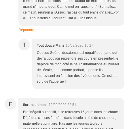
comme il faut et de constater tout autour de moi que c'est du
grand n'importe quoi. Ca me met en rage...<br /> Bon, allez,
ce matin, réunion à l'Assoc. j'ai pas du tout envie d'y aller...<br
/> Tu nous tiens au courant...<br /> Gros bisous
Répondre
T
Tout douce Mans
16/09/2020 15:27
Coucou Soène, deuxième test négatif pour jane qui
devrait pouvoir reprendre ses cours en présentiel, je
déplore de mon côté le peu d'informations au niveau
de l'école, bon comme partout je pense ils
improvisent en fonction des évènements. On est pas
sorti de l'auberge !!!
F
florence cholet
12/09/2020 22:51
Bref négatif ou positif, tu te retrouves 15 jours dans les choux !
Déjà des classes fermées dans l'école à côté de chez nous,
maternelle et primaire. Pas que les jeunes teufeurs