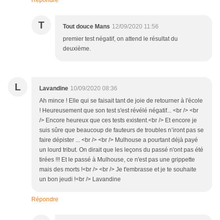
Répondre
T
Tout douce Mans
12/09/2020 11:56
premier test négatif, on attend le résultat du
deuxième.
L
Lavandine
10/09/2020 08:36
Ah mince ! Elle qui se faisait tant de joie de retourner à l'école
! Heureusement que son test s'est révélé négatif... <br /> <br
/> Encore heureux que ces tests existent.<br /> Et encore je
suis sûre que beaucoup de fauteurs de troubles n’iront pas se
faire dépister ... <br /> <br /> Mulhouse a pourtant déjà payé
un lourd tribut. On dirait que les leçons du passé n'ont pas été
tirées !!! Et le passé à Mulhouse, ce n'est pas une grippette
mais des morts !<br /> <br /> Je t'embrasse et je te souhaite
un bon jeudi !<br /> Lavandine
Répondre