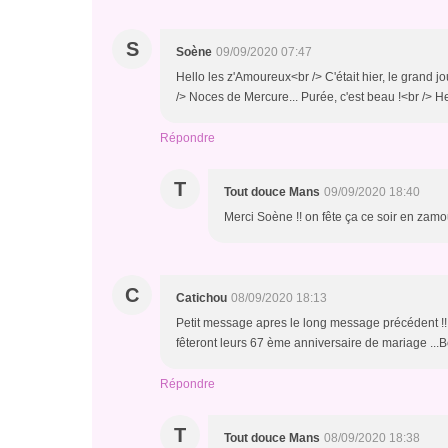
S
Soène
09/09/2020 07:47
Hello les z'Amoureux<br /> C'était hier, le grand jou
/> Noces de Mercure... Purée, c'est beau !<br /> 
Répondre
T
Tout douce Mans
09/09/2020 18:40
Merci Soène !! on fête ça ce soir en zamo
C
Catichou
08/09/2020 18:13
Petit message apres le long message précédent !!
fêteront leurs 67 ème anniversaire de mariage ...B
Répondre
T
Tout douce Mans
08/09/2020 18:38