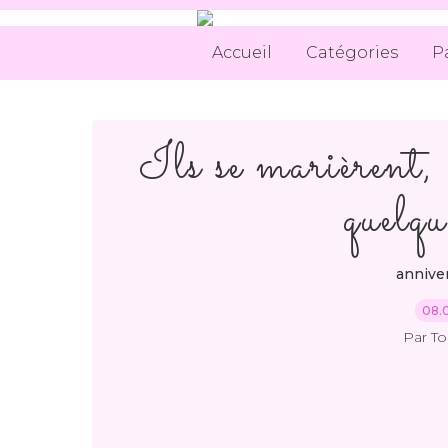
Accueil
Catégories
P
Ils se marièrent, 
quelqu
annive
08.
Par T