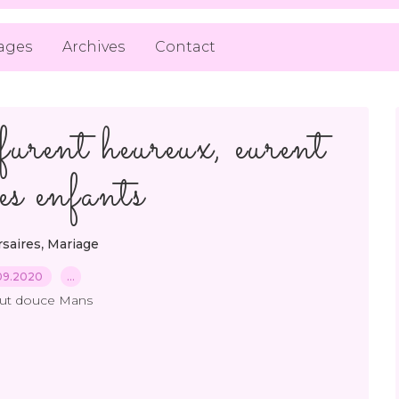
ages
Archives
Contact
furent heureux, eurent
es enfants
,
rsaires
Mariage
09.2020
…
out douce Mans