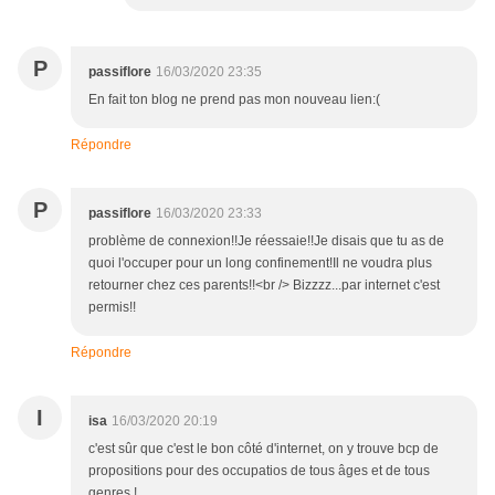
P
passiflore
16/03/2020 23:35
En fait ton blog ne prend pas mon nouveau lien:(
Répondre
P
passiflore
16/03/2020 23:33
problème de connexion!!Je réessaie!!Je disais que tu as de
quoi l'occuper pour un long confinement!Il ne voudra plus
retourner chez ces parents!!<br /> Bizzzz...par internet c'est
permis!!
Répondre
I
isa
16/03/2020 20:19
c'est sûr que c'est le bon côté d'internet, on y trouve bcp de
propositions pour des occupatios de tous âges et de tous
genres !