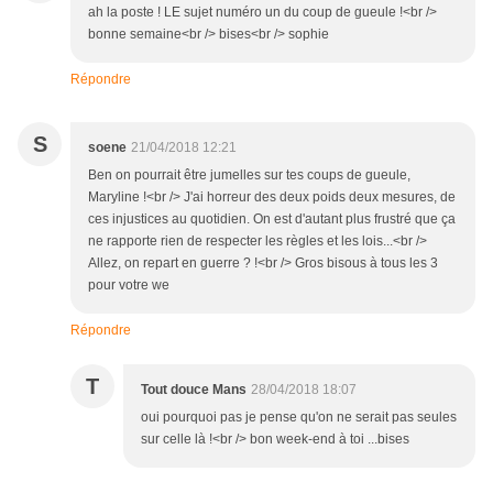
ah la poste ! LE sujet numéro un du coup de gueule !<br />
bonne semaine<br /> bises<br /> sophie
Répondre
S
soene
21/04/2018 12:21
Ben on pourrait être jumelles sur tes coups de gueule,
Maryline !<br /> J'ai horreur des deux poids deux mesures, de
ces injustices au quotidien. On est d'autant plus frustré que ça
ne rapporte rien de respecter les règles et les lois...<br />
Allez, on repart en guerre ? !<br /> Gros bisous à tous les 3
pour votre we
Répondre
T
Tout douce Mans
28/04/2018 18:07
oui pourquoi pas je pense qu'on ne serait pas seules
sur celle là !<br /> bon week-end à toi ...bises