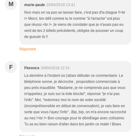
M
marie-paule
20/04/2018 13:41
Non mais on va pas se laisser faire, c'est pas d'la blague !!<br
/> Merci, ton défi comme tu le nomme "à l'arrache" est plus
que réussi.<br /> Je viens de constater que je n'avais pas eu
vent de tes 2 billets précédents, obligée de pousser un coup
de gueule là !!
Répondre
F
Florence
20/04/2018 12:31
La dernière à l'instant où j'allais débuter ce commentaire. Le
téléphone sonne, je décroche , proposition commerciale à
peu près inaudible. "Madame, je ne comprends pas que vous
m'appeliez, je suis sur la liste bloctel", réponse "je n'ai pas
l'info". Moi, "redonnez moi le nom de votre société
(incompréhensible en début de conversation), je vais faire en
sorte que vous l'ayez l'info"...Bip, bip, on m'a encore raccroché
au nez !<br /> Bon courage pour le démêlage avec colissimo.
Tu as eu bien raison d'aller dans ton jardin ce matin ! Bises