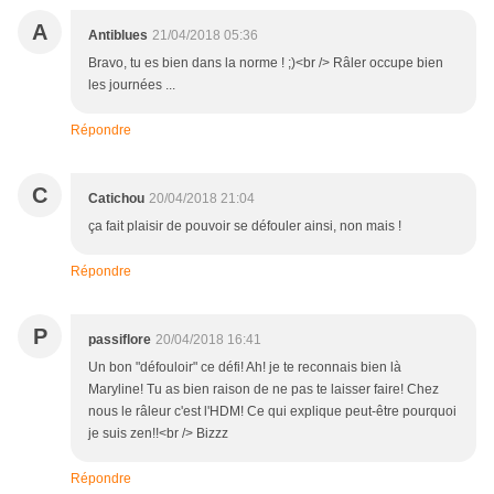
A
Antiblues
21/04/2018 05:36
Bravo, tu es bien dans la norme ! ;)<br /> Râler occupe bien
les journées ...
Répondre
C
Catichou
20/04/2018 21:04
ça fait plaisir de pouvoir se défouler ainsi, non mais !
Répondre
P
passiflore
20/04/2018 16:41
Un bon "défouloir" ce défi! Ah! je te reconnais bien là
Maryline! Tu as bien raison de ne pas te laisser faire! Chez
nous le râleur c'est l'HDM! Ce qui explique peut-être pourquoi
je suis zen!!<br /> Bizzz
Répondre