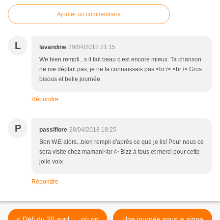
Ajouter un commentaire
L
lavandine
29/04/2018 21:15
We bien rempli...s il fait beau c est encore mieux. Ta chanson
ne me déplait pas; je ne la connaissais pas.<br /> <br /> Gros
bisous et belle journée
Répondre
P
passiflore
28/04/2018 18:25
Bon W.E alors...bien rempli d'après ce que je lis! Pour nous ce
sera visite chez maman!<br /> Bizz à tous et merci pour cette
jolie voix
Répondre
< Défi du 20 avril .... où on
Une journée sous le signe