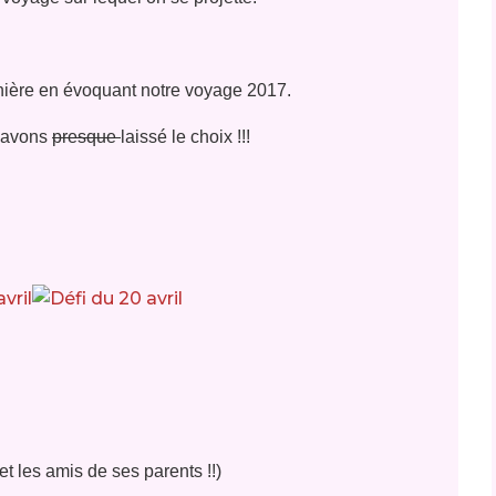
nière en évoquant notre voyage 2017.
i avons
presque
l
aissé le choix !!!
t les amis de ses parents !!)