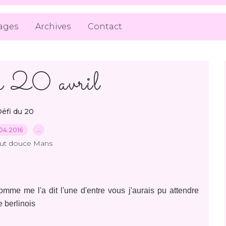
ages
Archives
Contact
u 20 avril
éfi du 20
04.2016
…
out douce Mans
omme me l'a dit l'une d'entre vous j'
aurais pu attendre
 berlinois