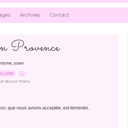
ages
Archives
Contact
en Provence
,
risme
soan
04.2016
…
out douce Mans
ion, que nous avions acceptée, est terminée.