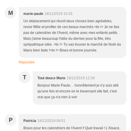
M
marie-paule
18/12/2019 10:35
Un déplacement qui réunit deux choses bien agréables,
revoir fifille et profiter de ces beaux marchés.<br /> Je ne fais
pas de calendrier de l'Avent, même avec mes enfants petits.
Mais j'aime beaucoup l'idée du dernier pour ta fille, très
sympathique idée. <br /> Tu vas trouver le marché de Noël du
Mans bien fade !<br /> Bises et bonne journée.
Répondre
T
Tout douce Mans
18/12/2019 12:39
Bonjour Marie Paule… honnêtement je n'y suis allé
qu'une fois et encore en le traversant vite fait, c'est
vrai que ça n'a rien à voir
P
Patricia
18/12/2019 08:51
Bravo pour tes calendriers de l'Avent !! Quel travail ! L'Alsace,