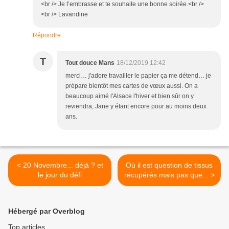
<br /> Je t’embrasse et te souhaite une bonne soirée.<br />
<br /> Lavandine
Répondre
T
Tout douce Mans
18/12/2019 12:42
merci… j'adore travailler le papier ça me détend… je
prépare bientôt mes cartes de vœux aussi. On a
beaucoup aimé l'Alsace l'hiver et bien sûr on y
reviendra, Jane y étant encore pour au moins deux
ans.
< 20 Novembre... déjà ? et
Où il est question de tissus
le jour du défi
récupérés mais pas que... >
Hébergé par Overblog
Top articles