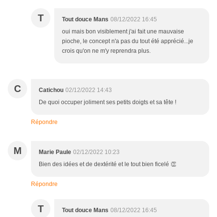
T
Tout douce Mans
08/12/2022 16:45
oui mais bon visiblement j'ai fait une mauvaise
pioche, le concept n'a pas du tout été apprécié...je
crois qu'on ne m'y reprendra plus.
C
Catichou
02/12/2022 14:43
De quoi occuper joliment ses petits doigts et sa tête !
Répondre
M
Marie Paule
02/12/2022 10:23
Bien des idées et de dextérité et le tout bien ficelé 👏
Répondre
T
Tout douce Mans
08/12/2022 16:45