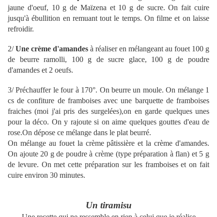
jaune d'oeuf, 10 g de Maïzena et 10 g de sucre. On fait cuire
jusqu'à ébullition en remuant tout le temps. On filme et on laisse
refroidir.
2/
Une crème d'amandes
à réaliser en mélangeant au fouet 100 g
de beurre ramolli, 100 g de sucre glace, 100 g de poudre
d'amandes et 2 oeufs.
3/ Préchauffer le four à 170°. On beurre un moule. On mélange 1
cs de confiture de framboises avec une barquette de framboises
fraiches (moi j'ai pris des surgelées),on en garde quelques unes
pour la déco. On y rajoute si on aime quelques gouttes d'eau de
rose.On dépose ce mélange dans le plat beurré.
On mélange au fouet la crème pâtissière et la crème d'amandes.
On ajoute 20 g de poudre à crème (type préparation à flan) et 5 g
de levure. On met cette préparation sur les framboises et on fait
cuire environ 30 minutes.
Un tiramisu
Une recette qui ne ressemble en rien à celui que je réalise