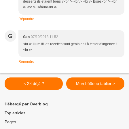
désserts ils étaient bons ?<br /> <br /> <br /> Bises<br /> <br
/> <br /> Hélène<br />
Répondre
G
Gen
07/10/2013 11:52
<br /> Hum !!! les recettes sont géniales ! à tester d'urgence !
<br />
Répondre
< 28 déjà ?
Mon bôôooo tablier >
Hébergé par Overblog
Top articles
Pages