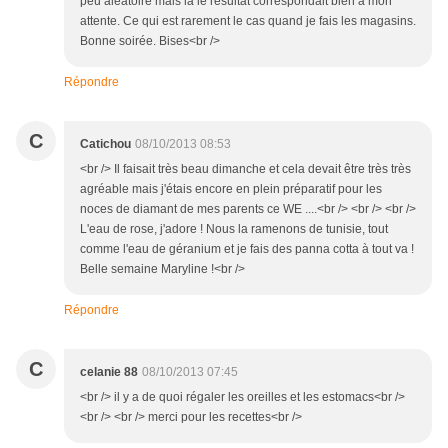
peu aléatoire mais là le résultat correspondait bien à mon
attente. Ce qui est rarement le cas quand je fais les magasins.
Bonne soirée. Bises<br />
Répondre
C
Catichou
08/10/2013 08:53
<br /> Il faisait très beau dimanche et cela devait être très très
agréable mais j'étais encore en plein préparatif pour les
noces de diamant de mes parents ce WE ....<br /> <br /> <br />
L'eau de rose, j'adore ! Nous la ramenons de tunisie, tout
comme l'eau de géranium et je fais des panna cotta à tout va !
Belle semaine Maryline !<br />
Répondre
C
celanie 88
08/10/2013 07:45
<br /> il y a de quoi régaler les oreilles et les estomacs<br />
<br /> <br /> merci pour les recettes<br />