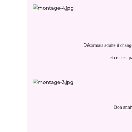
D
ésormais adulte il chang
et ce n'est 
Bon anniv