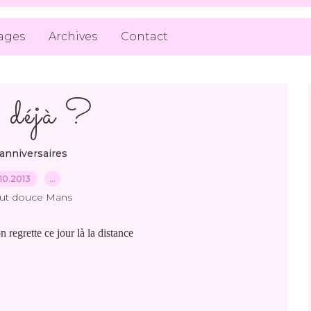
ages
Archives
Contact
déjà ?
anniversaires
10.2013
…
out douce Mans
on regrette ce jour là la distance