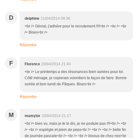
D
delphine
21/04/2014 09:36
<br /> Génial, j'adhère pour le recrutement !!!!<br /> <br /> <br
/> Bises<br />
Répondre
F
Florence
20/04/2014 21:40
<br /> Le printemps a des résonances bien variées pour toi.
Côté ménage, je copierais volontiers ta façon de faire. Bonne
soirée et bon lundi de Pâques. Bises<br />
Répondre
M
mamylor
20/04/2014 21:17
<br /> bien vu, mais je te le dis, je ne postule pas !!!!<br /> <br
/> <br /> espiègle et plein de peps<br /> <br /> <br /> belle fin
de journée pascale<br /> <br /> <br /> bisous de chez moi<br