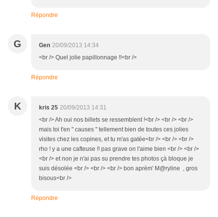
Répondre
G
Gen
20/09/2013 14:34
<br /> Quel jolie papillonnage !!<br />
Répondre
K
kris 25
20/09/2013 14:31
<br /> Ah oui nos billets se ressemblent !<br /> <br /> <br />
mais toi t'en " causes " tellement bien de toutes ces jolies
visites chez les copines, et tu m'as gatée<br /> <br /> <br />
rho ! y a une cafteuse !! pas grave on l'aime bien <br /> <br />
<br /> et non je n'ai pas su prendre tes photos çà bloque je
suis désolée <br /> <br /> <br /> bon aprèm' M@ryline , gros
bisous<br />
Répondre