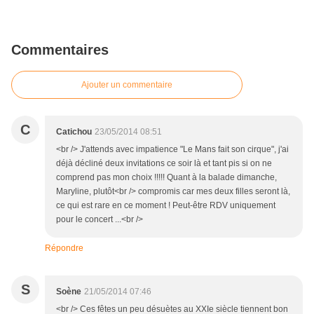
Commentaires
Ajouter un commentaire
C
Catichou
23/05/2014 08:51
<br /> J'attends avec impatience "Le Mans fait son cirque", j'ai
déjà décliné deux invitations ce soir là et tant pis si on ne
comprend pas mon choix !!!!! Quant à la balade dimanche,
Maryline, plutôt<br /> compromis car mes deux filles seront là,
ce qui est rare en ce moment ! Peut-être RDV uniquement
pour le concert ...<br />
Répondre
S
Soène
21/05/2014 07:46
<br /> Ces fêtes un peu désuètes au XXIe siècle tiennent bon