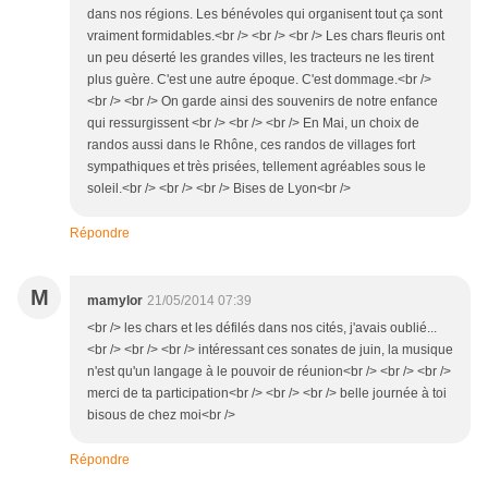
dans nos régions. Les bénévoles qui organisent tout ça sont
vraiment formidables.<br /> <br /> <br /> Les chars fleuris ont
un peu déserté les grandes villes, les tracteurs ne les tirent
plus guère. C'est une autre époque. C'est dommage.<br />
<br /> <br /> On garde ainsi des souvenirs de notre enfance
qui ressurgissent <br /> <br /> <br /> En Mai, un choix de
randos aussi dans le Rhône, ces randos de villages fort
sympathiques et très prisées, tellement agréables sous le
soleil.<br /> <br /> <br /> Bises de Lyon<br />
Répondre
M
mamylor
21/05/2014 07:39
<br /> les chars et les défilés dans nos cités, j'avais oublié...
<br /> <br /> <br /> intéressant ces sonates de juin, la musique
n'est qu'un langage à le pouvoir de réunion<br /> <br /> <br />
merci de ta participation<br /> <br /> <br /> belle journée à toi
bisous de chez moi<br />
Répondre