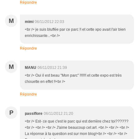
Répondre
M
mimi
06/11/2012 22:03
<br /> je suis bluffée par ce parc !! et cette xpo avait l'air bien
enrichissante...<br />
Répondre
M
MANU
06/11/2012 21:39
<br /> Oui il est beau "Mon parc" !!!!!!! et cette expo est très
chouette en effet !!<br />
Répondre
P
passiflore
06/11/2012 21:20
<br /> Est- ce que c'est le parc qui est derrière chez toi??????
<br /> <br /> <br /> J'aime beaucoup cet art .<br /> <br /> <br />
La réponse à ta question est sur mon blog!<br /> <br /> <br />