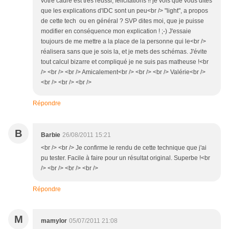
votre cadre est très réussi, félicitations !! je vois que vous dites
que les explications d'IDC sont un peu<br /> "light", a propos
de cette tech ou en général ? SVP dites moi, que je puisse
modifier en conséquence mon explication ! ;-) J'essaie
toujours de me mettre a la place de la personne qui le<br />
réalisera sans que je sois la, et je mets des schémas. J'évite
tout calcul bizarre et compliqué je ne suis pas matheuse !<br
/> <br /> <br /> Amicalement<br /> <br /> <br /> Valérie<br />
<br /> <br /> <br />
Répondre
B
Barbie
26/08/2011 15:21
<br /> <br /> Je confirme le rendu de cette technique que j'ai
pu tester. Facile à faire pour un résultat original. Superbe !<br
/> <br /> <br /> <br />
Répondre
M
mamylor
05/07/2011 21:08