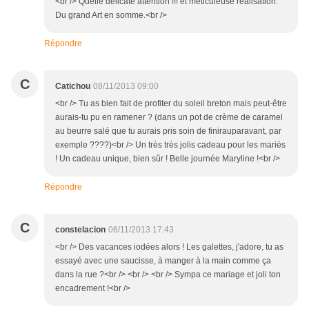
<br /> Quelle délicate attention !!! et méticuleuse réalisation.
Du grand Art en somme.<br />
Répondre
C
Catichou
08/11/2013 09:00
<br /> Tu as bien fait de profiter du soleil breton mais peut-être
aurais-tu pu en ramener ? (dans un pot de crème de caramel
au beurre salé que tu aurais pris soin de finirauparavant, par
exemple ????)<br /> Un très très jolis cadeau pour les mariés
! Un cadeau unique, bien sûr ! Belle journée Maryline !<br />
Répondre
C
constelacion
06/11/2013 17:43
<br /> Des vacances iodées alors ! Les galettes, j'adore, tu as
essayé avec une saucisse, à manger à la main comme ça
dans la rue ?<br /> <br /> <br /> Sympa ce mariage et joli ton
encadrement !<br />