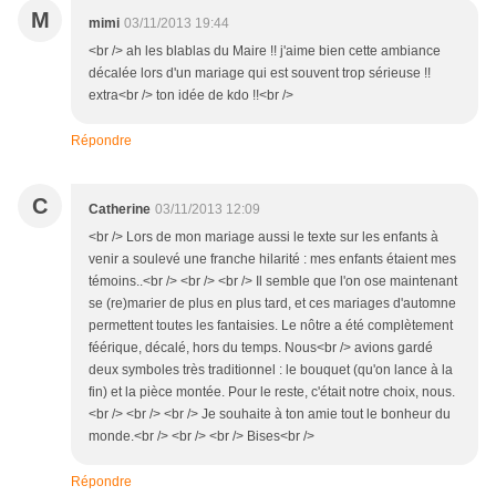
M
mimi
03/11/2013 19:44
<br /> ah les blablas du Maire !! j'aime bien cette ambiance
décalée lors d'un mariage qui est souvent trop sérieuse !!
extra<br /> ton idée de kdo !!<br />
Répondre
C
Catherine
03/11/2013 12:09
<br /> Lors de mon mariage aussi le texte sur les enfants à
venir a soulevé une franche hilarité : mes enfants étaient mes
témoins..<br /> <br /> <br /> Il semble que l'on ose maintenant
se (re)marier de plus en plus tard, et ces mariages d'automne
permettent toutes les fantaisies. Le nôtre a été complètement
féérique, décalé, hors du temps. Nous<br /> avions gardé
deux symboles très traditionnel : le bouquet (qu'on lance à la
fin) et la pièce montée. Pour le reste, c'était notre choix, nous.
<br /> <br /> <br /> Je souhaite à ton amie tout le bonheur du
monde.<br /> <br /> <br /> Bises<br />
Répondre