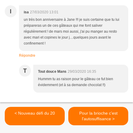
I
isa
27/03/2020 13:01
un très bon anniversaire à Jane !!! je suis certaine que tu lui
prépareras un de ces gâteaux qui me font saliver
régulièrement ! de mars moi aussi, j'ai pu manger au resto
avec mari et copines le jour j....quelques jours avant le
confinement !
Répondre
T
Tout douce Mans
29/03/2020 16:35
Hummm tu as raison pour le gâteau ce fut bien
évidemment (et à sa demande chocolat !!)
< Nouveau défi du 20
Pour la brioche c'est
l'autosuffisance >