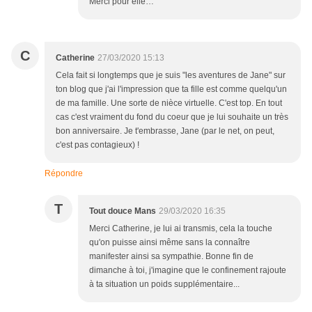
Merci pour elle…
C
Catherine
27/03/2020 15:13
Cela fait si longtemps que je suis "les aventures de Jane" sur
ton blog que j'ai l'impression que ta fille est comme quelqu'un
de ma famille. Une sorte de nièce virtuelle. C'est top. En tout
cas c'est vraiment du fond du coeur que je lui souhaite un très
bon anniversaire. Je t'embrasse, Jane (par le net, on peut,
c'est pas contagieux) !
Répondre
T
Tout douce Mans
29/03/2020 16:35
Merci Catherine, je lui ai transmis, cela la touche
qu'on puisse ainsi même sans la connaître
manifester ainsi sa sympathie. Bonne fin de
dimanche à toi, j'imagine que le confinement rajoute
à ta situation un poids supplémentaire...