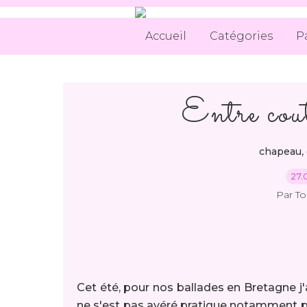
Accueil
Catégories
P
Entre cout
,
chapeau
27.
Par T
Cet été, pour nos ballades en Bretagne j'
ne s'est pas avéré pratique notamment pou