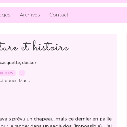
ages
Archives
Contact
ure et histoire
,
casquette
docker
08.2025
…
out douce Mans
avais prévu un chapeau, mais ce dernier en paille
r le ranger dans un sac à dos (impossible)... j'ai