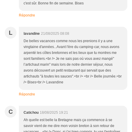
c'est sûr. Bonne fin de semaine. Bises
Répondre
L
lavandine
21/08/2025 08:08
De belles vacances comme nous les prenions il y a une
vingtaine d'années...Avant l'ère du camping-car, nous avons
arpenté les côtes bretonnes et les lieux que tu montres me
sont familiers.<br /> Je ne sais pas où vous avez mangé"
l’artichaut marin" mais lors de notre dernier séjour, nous
avons découvert un petit restaurant qui servait que des
artichauts "à toutes les sauces".<br /> <br /> Belle journée.<br
/> Bises<br /> Lavandine
Répondre
C
Catichou
18/08/2025 19:21
Ah quelle est belle la Bretagne mais ça commence à se
savoir vient de me dire mon voisin breton à son retour de
vacances ...<br /> Donc, si j'ai bien compris, tu vas t'entraîner