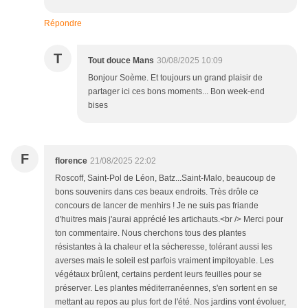
Répondre
T
Tout douce Mans
30/08/2025 10:09
Bonjour Soème. Et toujours un grand plaisir de
partager ici ces bons moments... Bon week-end
bises
F
florence
21/08/2025 22:02
Roscoff, Saint-Pol de Léon, Batz...Saint-Malo, beaucoup de
bons souvenirs dans ces beaux endroits. Très drôle ce
concours de lancer de menhirs ! Je ne suis pas friande
d'huitres mais j'aurai apprécié les artichauts.<br /> Merci pour
ton commentaire. Nous cherchons tous des plantes
résistantes à la chaleur et la sécheresse, tolérant aussi les
averses mais le soleil est parfois vraiment impitoyable. Les
végétaux brûlent, certains perdent leurs feuilles pour se
préserver. Les plantes méditerranéennes, s'en sortent en se
mettant au repos au plus fort de l'été. Nos jardins vont évoluer,