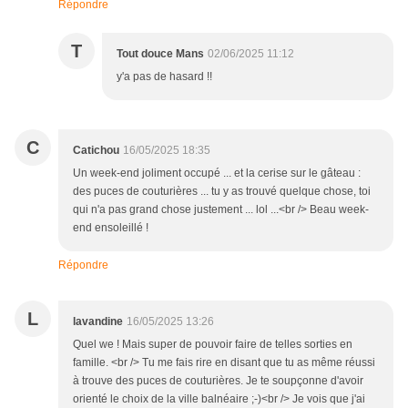
Répondre
T
Tout douce Mans
02/06/2025 11:12
y'a pas de hasard !!
C
Catichou
16/05/2025 18:35
Un week-end joliment occupé ... et la cerise sur le gâteau :
des puces de couturières ... tu y as trouvé quelque chose, toi
qui n'a pas grand chose justement ... lol ...<br /> Beau week-
end ensoleillé !
Répondre
L
lavandine
16/05/2025 13:26
Quel we ! Mais super de pouvoir faire de telles sorties en
famille. <br /> Tu me fais rire en disant que tu as même réussi
à trouve des puces de couturières. Je te soupçonne d'avoir
orienté le choix de la ville balnéaire ;-)<br /> Je vois que j'ai