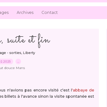
ages
Archives
Contact
 suite et fin
,
age - sorties
Liberty
02.2025
…
out douce Mans
s n'avions pas encore visité c'est l
'abbaye de
ses billets à l'avance sinon la visite spontanée est