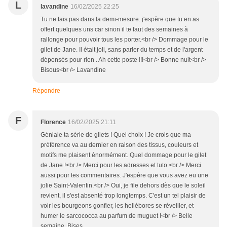
L
lavandine
16/02/2025 22:25
Tu ne fais pas dans la demi-mesure. j'espère que tu en as
offert quelques uns car sinon il te faut des semaines à
rallonge pour pouvoir tous les porter.<br /> Dommage pour le
gilet de Jane. Il était joli, sans parler du temps et de l'argent
dépensés pour rien . Ah cette poste !!!<br /> Bonne nuit<br />
Bisous<br /> Lavandine
Répondre
F
Florence
16/02/2025 21:11
Géniale ta série de gilets ! Quel choix ! Je crois que ma
préférence va au dernier en raison des tissus, couleurs et
motifs me plaisent énormément. Quel dommage pour le gilet
de Jane !<br /> Merci pour les adresses et tuto.<br /> Merci
aussi pour tes commentaires. J'espère que vous avez eu une
jolie Saint-Valentin.<br /> Oui, je file dehors dès que le soleil
revient, il s'est absenté trop longtemps. C'est un tel plaisir de
voir les bourgeons gonfler, les hellébores se réveiller, et
humer le sarcococca au parfum de muguet !<br /> Belle
semaine. Bises