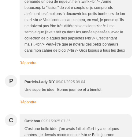
demande un peu de rigueur, hein :wink:<br /> J'aime
beaucoup la "fusion" de votre couple et je comprends
aisément tes émotions à découvrir les petits bonheurs de ton
mari.<br /> Vous connaissant un peu, en vrai, je pense qu'ils
ne doivent pas être très différents des tiens;<br /> Il me
semble que j'avais fait ça dans les années passées, avec la
collection de blagues des papillotes !<br /> C'est tentant
mais...<br /> Peut-être que je noterai des petits bonheurs
dans mon cahier de blog ?<br /> Gros bisous à tous les deux
Répondre
P
Patricia-Lady DIY
09/01/2025 09:04
Une superbe idée ! Bonne journée et à bientôt
Répondre
C
Catichou
09/01/2025 07:35
C'est une belle idée..j'en avais fait et offert il y a quelques
années...je devrais recommencer !<br /> Belle journée