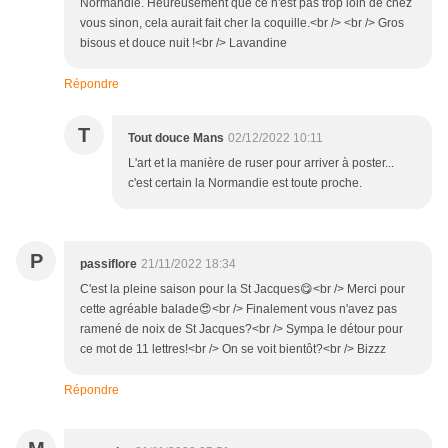
Normandie. Heureusement que ce n'est pas trop loin de chez
vous sinon, cela aurait fait cher la coquille.<br /> <br /> Gros
bisous et douce nuit !<br /> Lavandine
Répondre
T
Tout douce Mans
02/12/2022 10:11
L'art et la manière de ruser pour arriver à poster...
c'est certain la Normandie est toute proche.
P
passiflore
21/11/2022 18:34
C'est la pleine saison pour la St Jacques😋<br /> Merci pour
cette agréable balade😍<br /> Finalement vous n'avez pas
ramené de noix de St Jacques?<br /> Sympa le détour pour
ce mot de 11 lettres!<br /> On se voit bientôt?<br /> Bizzz
Répondre