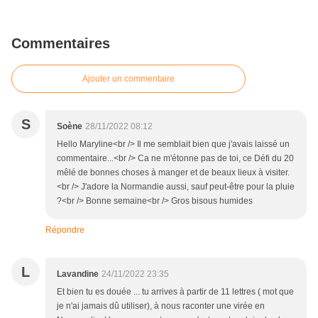
Commentaires
Ajouter un commentaire
S
Soène
28/11/2022 08:12
Hello Maryline<br /> Il me semblait bien que j'avais laissé un
commentaire...<br /> Ca ne m'étonne pas de toi, ce Défi du 20
mêlé de bonnes choses à manger et de beaux lieux à visiter.
<br /> J'adore la Normandie aussi, sauf peut-être pour la pluie
?<br /> Bonne semaine<br /> Gros bisous humides
Répondre
L
Lavandine
24/11/2022 23:35
Et bien tu es douée ... tu arrives à partir de 11 lettres ( mot que
je n'ai jamais dû utiliser), à nous raconter une virée en