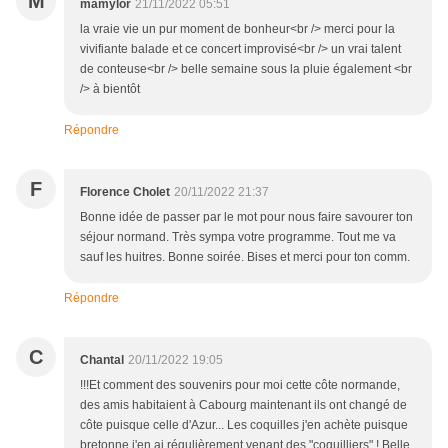
M
mamylor
21/11/2022 05:51
la vraie vie un pur moment de bonheur<br /> merci pour la
vivifiante balade et ce concert improvisé<br /> un vrai talent
de conteuse<br /> belle semaine sous la pluie également <br
/> à bientôt
Répondre
F
Florence Cholet
20/11/2022 21:37
Bonne idée de passer par le mot pour nous faire savourer ton
séjour normand. Très sympa votre programme. Tout me va
sauf les huitres. Bonne soirée. Bises et merci pour ton comm.
Répondre
C
Chantal
20/11/2022 19:05
!!!Et comment des souvenirs pour moi cette côte normande,
des amis habitaient à Cabourg maintenant ils ont changé de
côte puisque celle d'Azur... Les coquilles j'en achète puisque
bretonne j'en ai régulièrement venant des "coquilliers" ! Belle