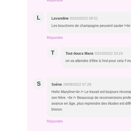
Répondre
L
Lavandine
03/10/2022 09:51
Les bouchons de champagne peuvent sauter !<br /
Répondre
T
Tout douce Mans
03/10/2022 10:24
on va attendre d'être à l'est pour cela !! 
S
Soène
29/09/2022 07:29
Hello Maryline<br /> Le travail est toujours réc
son frère. <br /> Beaucoup de reconversions profes
avance en âge, plus reprendre des études est diffic
bisous
Répondre