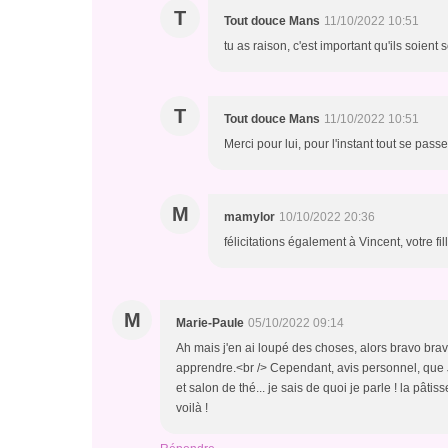
T
Tout douce Mans
11/10/2022 10:51
tu as raison, c'est important qu'ils soient
T
Tout douce Mans
11/10/2022 10:51
Merci pour lui, pour l'instant tout se passe
M
mamylor
10/10/2022 20:36
félicitations également à Vincent, votre f
M
Marie-Paule
05/10/2022 09:14
Ah mais j'en ai loupé des choses, alors bravo bravo
apprendre.<br /> Cependant, avis personnel, que J
et salon de thé... je sais de quoi je parle ! la pâti
voilà !