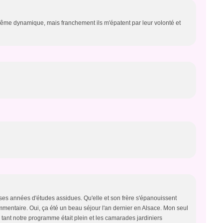
la même dynamique, mais franchement ils m'épatent par leur volonté et
es années d'études assidues. Qu'elle et son frère s'épanouissent
ommentaire. Oui, ça été un beau séjour l'an dernier en Alsace. Mon seul
l tant notre programme était plein et les camarades jardiniers