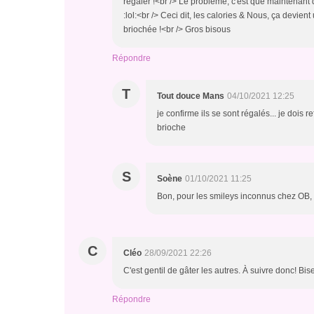
régaler !<br /> Le problème, c'est que maintenant
:lol:<br /> Ceci dit, les calories & Nous, ça devient u
briochée !<br /> Gros bisous
Répondre
T
Tout douce Mans
04/10/2021 12:25
je confirme ils se sont régalés... je dois 
brioche
S
Soène
01/10/2021 11:25
Bon, pour les smileys inconnus chez OB, t
C
Cléo
28/09/2021 22:26
C'est gentil de gâter les autres. À suivre donc! Bis
Répondre