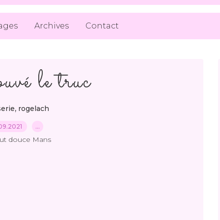
ages
Archives
Contact
ouvé le truc
,
serie
rogelach
09.2021
…
out douce Mans