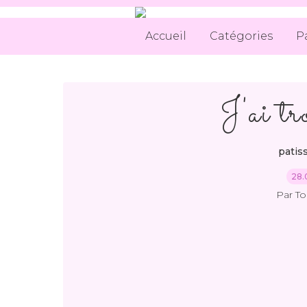
Accueil
Catégories
P
J'ai tr
patis
28.
Par T