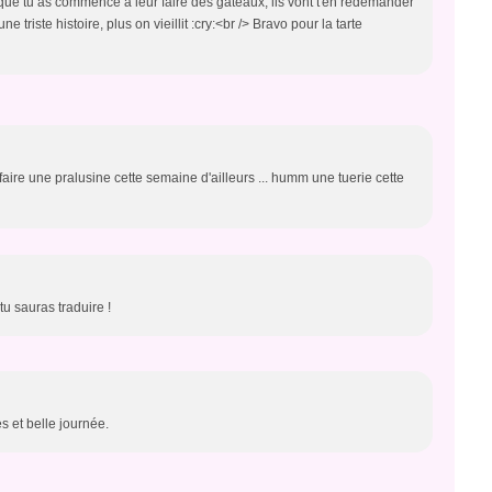
 que tu as commencé à leur faire des gâteaux, ils vont t'en redemander
ne triste histoire, plus on vieillit :cry:<br /> Bravo pour la tarte
refaire une pralusine cette semaine d'ailleurs ... humm une tuerie cette
u sauras traduire !
es et belle journée.