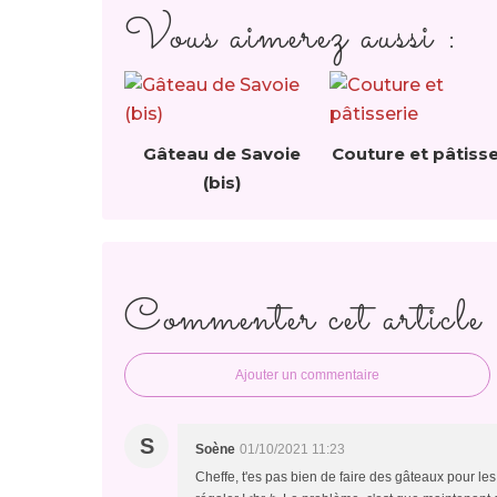
Vous aimerez aussi :
Gâteau de Savoie
Couture et pâtisse
(bis)
Commenter cet article
Ajouter un commentaire
S
Soène
01/10/2021 11:23
Cheffe, t'es pas bien de faire des gâteaux pour les 