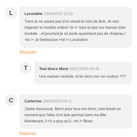
L
Lavandine
29/06/2020 10:32
Tiens je ne savais pas d'où venait le nom de Bob. Je vais
regarder le modèle enfant.<br /> Sais-tu que ma maman était
modiste ...et pourtant je ne porte quasiment pas de chapeau !
<br /> Je t'embrasse !<br /> Lavandine
Répondre
T
Tout douce Mans
04/07/2020 09:48
Une maman modiste, et toi alors rien en couture ???
C
Catherine
28/06/2020 09:11
J'aime beaucoup. Merci pour tous ces liens, cela faisait un
moment que l'idée d'un bob germait dans ma tête.
Maintenant, il n'y a plus qu'à..<br /> Bises
Répondre