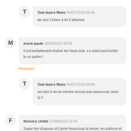
T
Tout douce Mans
04/07/2020 09:48
de rien !! bises à toi Catherine
M
marie-paule
28/06/2020 08:36
Il est parfaitement réalisé ton beau bob. Le soleil peut briller
tu es parée !
Répondre
T
Tout douce Mans
04/07/2020 09:49
oui bon il ne se montre encore pas beaucoup celui-
là !!
F
florence cholet
27/06/2020 22:55
Super ton chapeau et j'aime beaucoup ta tenue, les patrons et