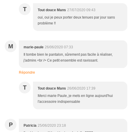
T
Tout douce Mans
27/07/2020 09:43
oui, oui je peux porter deux tenues par jour sans
problème !!
M
marie-paule
26/06/2020 07:33
Il tombe bien le pantalon, sûrement pas facile à réaliser,
j'admire.<br /> Ce petit ensemble est ravissant.
Répondre
T
Tout douce Mans
26/06/2020 17:39
Merci marie Paule, je mets en ligne aujourd'hui
l'accessoire indispensable
P
Patricia
25/06/2020 23:18