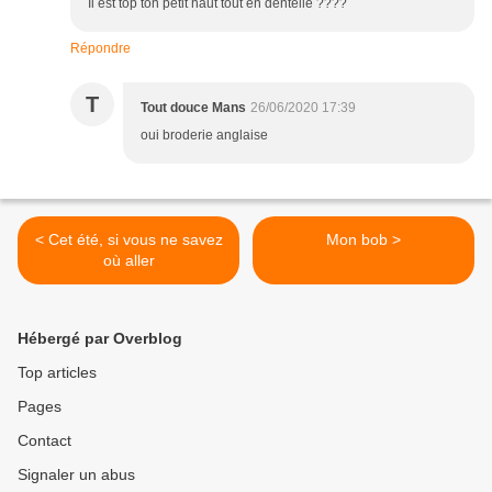
Il est top ton petit haut tout en dentelle ????
Répondre
T
Tout douce Mans
26/06/2020 17:39
oui broderie anglaise
< Cet été, si vous ne savez
Mon bob >
où aller
Hébergé par Overblog
Top articles
Pages
Contact
Signaler un abus