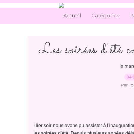
Accueil
Catégories
P
Les soirées d'ét
le man
04.
Par T
Hier soir nous avons pu assister à l'inauguratio
les soirées d'été. Depuis plusieurs années déjà 