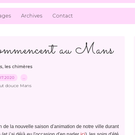
ages
Archives
Contact
é commencent au Mans
,
s
les chimères
07.2020
…
out douce Mans
n de la nouvelle saison d'animation de notre ville durant
(et j'ai déjà eu l'occasion d'en parler
ici
), les soirs d'été