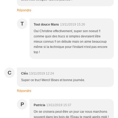
Répondre
T
Tout douce Mans
13/11/2019 15:26
Oui Christine effectivement, super son noeud !!
comme quoi des trucs si simples devraient être
mieux connus !! on débute mais on aime beaucoup
même si la technique pour l'instant n'est pas encore
top !
C
Cléo
13/11/2019 12:24
Super ce truc! Merci! Bises et bonne journée.
Répondre
P
Patricia
13/11/2019 15:37
On se croisera peut-être un jour car nous marchons
souvent dans les bois de l'Epau le mardi après midi !