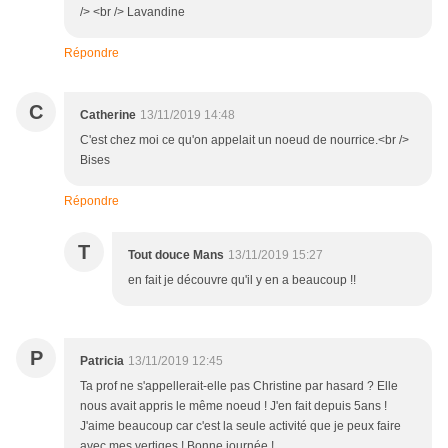
/> <br /> Lavandine
Répondre
C
Catherine
13/11/2019 14:48
C'est chez moi ce qu'on appelait un noeud de nourrice.<br />
Bises
Répondre
T
Tout douce Mans
13/11/2019 15:27
en fait je découvre qu'il y en a beaucoup !!
P
Patricia
13/11/2019 12:45
Ta prof ne s'appellerait-elle pas Christine par hasard ? Elle
nous avait appris le même noeud ! J'en fait depuis 5ans !
J'aime beaucoup car c'est la seule activité que je peux faire
avec mes vertiges ! Bonne journée !