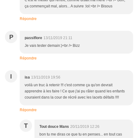
C'est le métier qui rentre, comme disait ma mère !<br /> Bon,
ça commençait mal, alors... A suivre :lol:<br /> Bisous
Répondre
P
passiflore
13/11/2019 21:11
Je vais tester demain:)<br /> Bizz
Répondre
I
isa
13/11/2019 19:56
voilà un truc à retenir !!! c'est comme ça qu'on devrait
apprendre à les faire ! Ce que j'ai pu râler quand les enfants
couraient dans la cour de récré avec les lacets défaits !!!!
Répondre
T
Tout douce Mans
20/11/2019 12:26
bon tu me diras ce que tu en penses... en tout cas