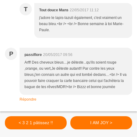
T
Tout douce Mans
22/05/2017 11:12
j'adore le lapis-lazuli également, c'est vraiment un
beau bleu.<br /> <br /> Bonne semaine à toi Marie-
Paule.
P
passiflore
20/05/2017 09:56
Arff! Des cheveux bleus....je déteste...qu'ils soient rouge
,orange, ou vert,Je déteste autant!! Par contre les yeux
bleus,j'en connais un autre qui est tombé dedans....<br /> Il va
pouvoir faire craquer la carte bancaire celui qui t'achètera la
bague de tes rêves!MDR!<br /> Bizzz et bonne journée
Répondre
< 3 2 1 pâtissez !!
I AM JOY >