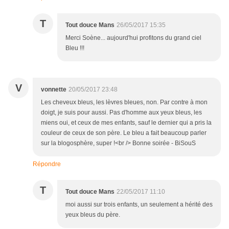
T
Tout douce Mans
26/05/2017 15:35
Merci Soène... aujourd'hui profitons du grand ciel
Bleu !!!
V
vonnette
20/05/2017 23:48
Les cheveux bleus, les lèvres bleues, non. Par contre à mon
doigt, je suis pour aussi. Pas d'homme aux yeux bleus, les
miens oui, et ceux de mes enfants, sauf le dernier qui a pris la
couleur de ceux de son père. Le bleu a fait beaucoup parler
sur la blogosphère, super !<br /> Bonne soirée - BiSouS
Répondre
T
Tout douce Mans
22/05/2017 11:10
moi aussi sur trois enfants, un seulement a hérité des
yeux bleus du père.