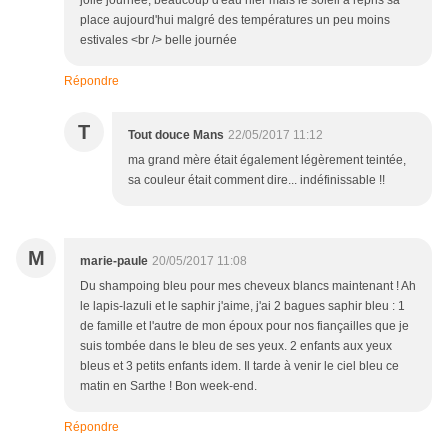
jolie journée, beaucoup d'eau hier mais le soleil a repris sa
place aujourd'hui malgré des températures un peu moins
estivales <br /> belle journée
Répondre
T
Tout douce Mans
22/05/2017 11:12
ma grand mère était également légèrement teintée,
sa couleur était comment dire... indéfinissable !!
M
marie-paule
20/05/2017 11:08
Du shampoing bleu pour mes cheveux blancs maintenant ! Ah
le lapis-lazuli et le saphir j'aime, j'ai 2 bagues saphir bleu : 1
de famille et l'autre de mon époux pour nos fiançailles que je
suis tombée dans le bleu de ses yeux. 2 enfants aux yeux
bleus et 3 petits enfants idem. Il tarde à venir le ciel bleu ce
matin en Sarthe ! Bon week-end.
Répondre