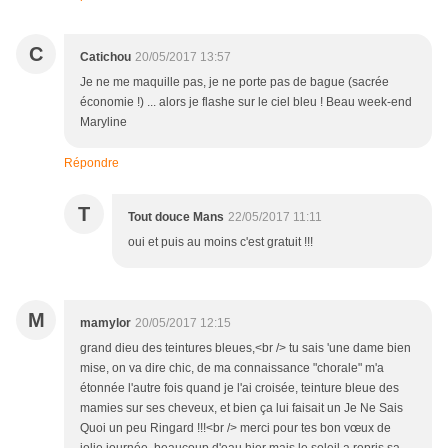
C
Catichou
20/05/2017 13:57
Je ne me maquille pas, je ne porte pas de bague (sacrée
économie !) ... alors je flashe sur le ciel bleu ! Beau week-end
Maryline
Répondre
T
Tout douce Mans
22/05/2017 11:11
oui et puis au moins c'est gratuit !!!
M
mamylor
20/05/2017 12:15
grand dieu des teintures bleues,<br /> tu sais 'une dame bien
mise, on va dire chic, de ma connaissance "chorale" m'a
étonnée l'autre fois quand je l'ai croisée, teinture bleue des
mamies sur ses cheveux, et bien ça lui faisait un Je Ne Sais
Quoi un peu Ringard !!!<br /> merci pour tes bon vœux de