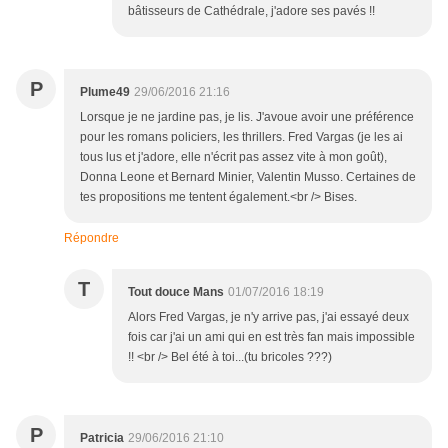
bâtisseurs de Cathédrale, j'adore ses pavés !!
P
Plume49
29/06/2016 21:16
Lorsque je ne jardine pas, je lis. J'avoue avoir une préférence
pour les romans policiers, les thrillers. Fred Vargas (je les ai
tous lus et j'adore, elle n'écrit pas assez vite à mon goût),
Donna Leone et Bernard Minier, Valentin Musso. Certaines de
tes propositions me tentent également.<br /> Bises.
Répondre
T
Tout douce Mans
01/07/2016 18:19
Alors Fred Vargas, je n'y arrive pas, j'ai essayé deux
fois car j'ai un ami qui en est très fan mais impossible
!! <br /> Bel été à toi...(tu bricoles ???)
P
Patricia
29/06/2016 21:10