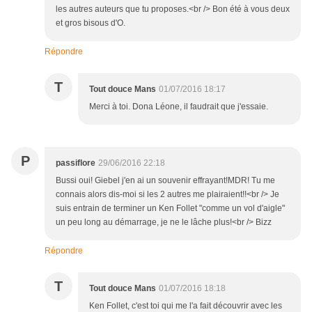
les autres auteurs que tu proposes.<br /> Bon été à vous deux
et gros bisous d'O.
Répondre
T
Tout douce Mans
01/07/2016 18:17
Merci à toi. Dona Léone, il faudrait que j'essaie.
P
passiflore
29/06/2016 22:18
Bussi oui! Giebel j'en ai un souvenir effrayant!MDR! Tu me
connais alors dis-moi si les 2 autres me plairaient!!<br /> Je
suis entrain de terminer un Ken Follet "comme un vol d'aigle"
un peu long au démarrage, je ne le lâche plus!<br /> Bizz
Répondre
T
Tout douce Mans
01/07/2016 18:18
Ken Follet, c'est toi qui me l'a fait découvrir avec les