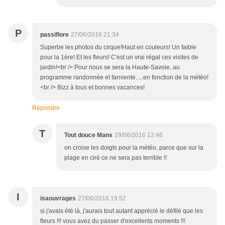
P
passiflore
27/06/2016 21:34
Superbe les photos du cirque!Haut en couleurs! Un faible
pour la 1ère! Et les fleurs! C'est un vrai régal ces visites de
jardin!<br /> Pour nous se sera la Haute-Savoie, au
programme randonnée et farniente.....en fonction de la météo!
<br /> Bizz à tous et bonnes vacances!
Répondre
T
Tout douce Mans
29/06/2016 12:46
on croise les doigts pour la météo, parce que sur la
plage en ciré ce ne sera pas terrible !!
I
isaouvrages
27/06/2016 19:52
si j'avais été là, j'aurais tout autant apprécié le défilé que les
fleurs !!! vous avez du passer d'excellents moments !!!