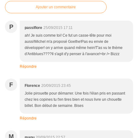
Ajouter un commentaire
P
passiflore
25/09/2015 17:11
ah! Je suis comme toi! Ce fut un casse-tête pour moi
aussi!Michel m'a proposé Goethe!Pas eu envie de
développer! on y arrive quand même hein!T'as vu le thème
d'Antiblues????Il s'agit d'y penser à l'avance!<br /> Bizzz
Répondre
F
Florence
20/09/2015 23:45
Jolie pirouette pour démarrer. Une fois l'élan pris en passant
chez les copines tu t'en tires bien et nous livre un chouette
billet. Bon début de semaine. Bises
Répondre
M
manu
20/09/2015 22:57