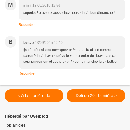
M
mimi
13/09/2015 12:56
superbe ! pluvieux aussi chez nous !<br /> bon dimanche !
Répondre
B
bettyb
13/09/2015 12:40
tjs très réussis tes ouvrages<br /> qu as tu utilisé comme
patron?<br /> j avais prévu le vide-grenier du ribay mais ce
sera rangement et couture<br /> bon dimanche<br /> bettyb
Répondre
< A la manière de
Défi du 20 : Lumière >
Hébergé par Overblog
Top articles