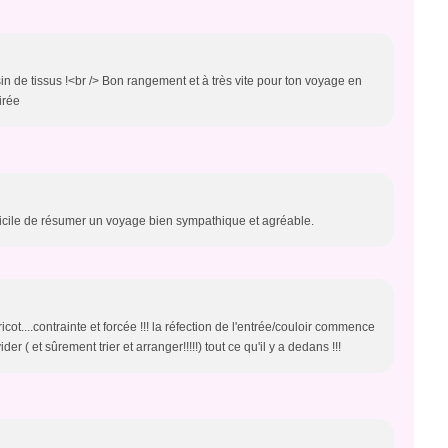
n de tissus !<br /> Bon rangement et à très vite pour ton voyage en
irée
ifficile de résumer un voyage bien sympathique et agréable.
t....contrainte et forcée !!! la réfection de l'entrée/couloir commence
r ( et sûrement trier et arranger!!!!!) tout ce qu'il y a dedans !!!