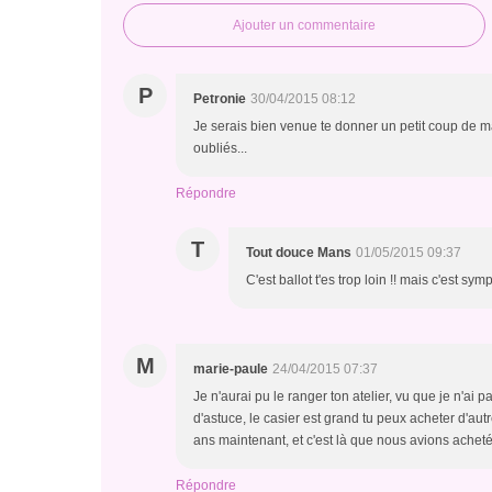
Ajouter un commentaire
P
Petronie
30/04/2015 08:12
Je serais bien venue te donner un petit coup de ma
oubliés...
Répondre
T
Tout douce Mans
01/05/2015 09:37
C'est ballot t'es trop loin !! mais c'est s
M
marie-paule
24/04/2015 07:37
Je n'aurai pu le ranger ton atelier, vu que je n'ai pa
d'astuce, le casier est grand tu peux acheter d'aut
ans maintenant, et c'est là que nous avions achet
Répondre