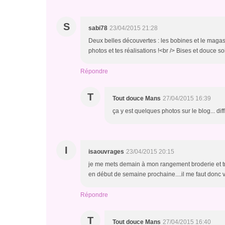
S
sabi78
23/04/2015 21:28
Deux belles découvertes : les bobines et le magasi
photos et tes réalisations !<br /> Bises et douce so
Répondre
T
Tout douce Mans
27/04/2015 16:39
ça y est quelques photos sur le blog... d
I
isaouvrages
23/04/2015 20:15
je me mets demain à mon rangement broderie et trico
en début de semaine prochaine....il me faut donc vide
Répondre
T
Tout douce Mans
27/04/2015 16:40