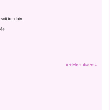
oit trop loin
sée
Article suivant »