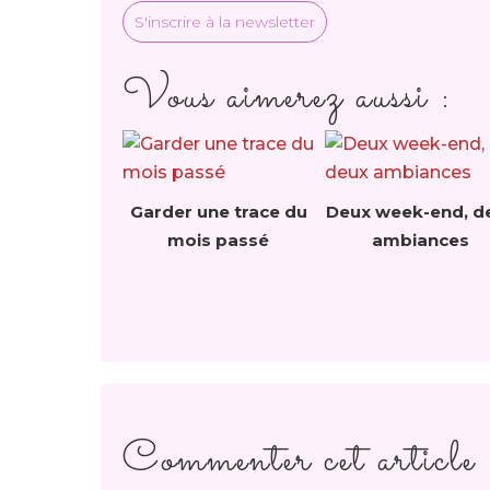
S'inscrire à la newsletter
Vous aimerez aussi :
Garder une trace du
Deux week-end, d
mois passé
ambiances
Commenter cet article