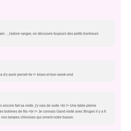
in ... j'adore ranger, on découvre toujours des petits bonheurs
ympa d'y avoir pensé<br /> bises et bon week-end
s encore fait sa visite, j'y vais de suite.<br /> Une table pleine
res bobines de fils.<br /> Je connais Gand visité avec Bruges il y a 6
é nos lampes chinoises qui ornent notre bassin.