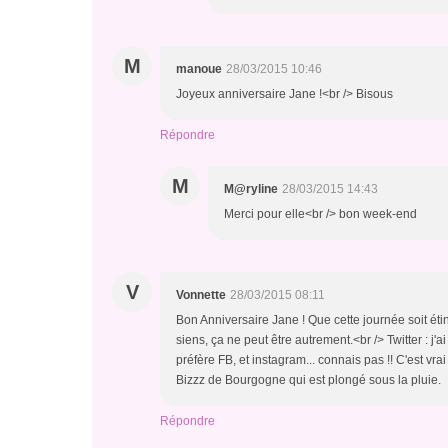
M
manoue
28/03/2015 10:46
Joyeux anniversaire Jane !<br /> Bisous
Répondre
M
M@ryline
28/03/2015 14:43
Merci pour elle<br /> bon week-end
V
Vonnette
28/03/2015 08:11
Bon Anniversaire Jane ! Que cette journée soit éti
siens, ça ne peut être autrement.<br /> Twitter : j'a
préfère FB, et instagram... connais pas !! C'est vr
Bizzz de Bourgogne qui est plongé sous la pluie.
Répondre