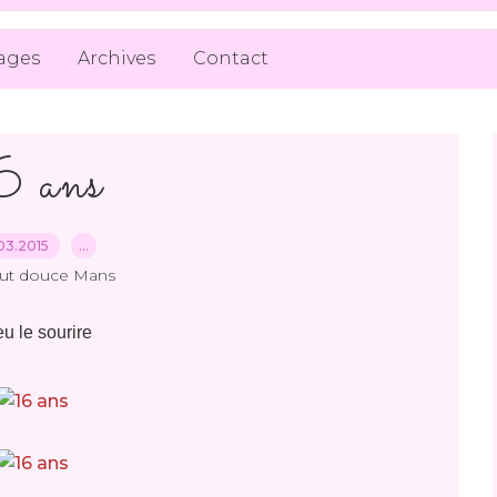
ages
Archives
Contact
6 ans
03.2015
…
out douce Mans
u le sourire