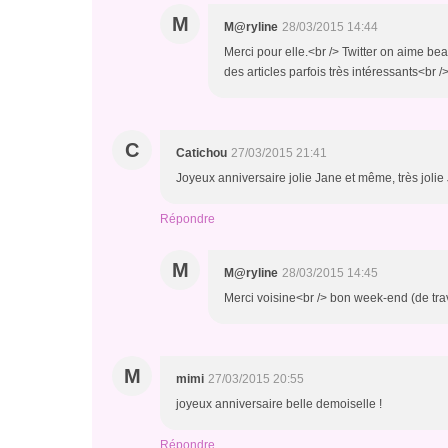
M
M@ryline
28/03/2015 14:44
Merci pour elle.<br /> Twitter on aime bea
des articles parfois très intéressants<b
C
Catichou
27/03/2015 21:41
Joyeux anniversaire jolie Jane et même, très jolie J
Répondre
M
M@ryline
28/03/2015 14:45
Merci voisine<br /> bon week-end (de tra
M
mimi
27/03/2015 20:55
joyeux anniversaire belle demoiselle !
Répondre