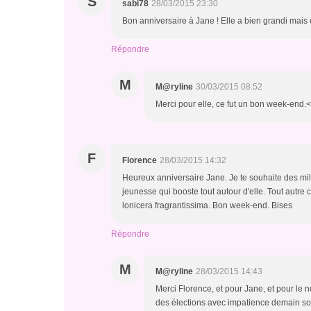
S
sabi78
28/03/2015 23:30
Bon anniversaire à Jane ! Elle a bien grandi mais 
Répondre
M
M@ryline
30/03/2015 08:52
Merci pour elle, ce fut un bon week-end.
F
Florence
28/03/2015 14:32
Heureux anniversaire Jane. Je te souhaite des milli
jeunesse qui booste tout autour d'elle. Tout autre c
lonicera fragrantissima. Bon week-end. Bises
Répondre
M
M@ryline
28/03/2015 14:43
Merci Florence, et pour Jane, et pour le no
des élections avec impatience demain soir