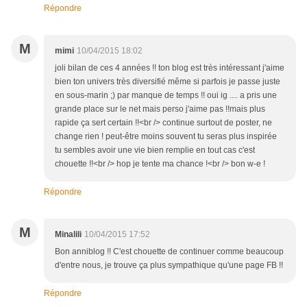
Répondre
M
mimi
10/04/2015 18:02
joli bilan de ces 4 années !! ton blog est très intéressant j'aime
bien ton univers très diversifié même si parfois je passe juste
en sous-marin ;) par manque de temps !! oui ig .... a pris une
grande place sur le net mais perso j'aime pas !!mais plus
rapide ça sert certain !!<br /> continue surtout de poster, ne
change rien ! peut-être moins souvent tu seras plus inspirée
tu sembles avoir une vie bien remplie en tout cas c'est
chouette !!<br /> hop je tente ma chance !<br /> bon w-e !
Répondre
M
Minalili
10/04/2015 17:52
Bon anniblog !! C'est chouette de continuer comme beaucoup
d'entre nous, je trouve ça plus sympathique qu'une page FB !!
Répondre