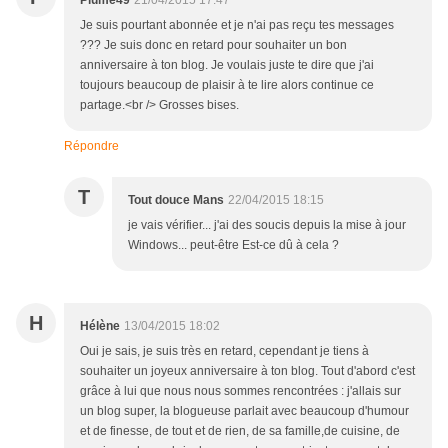
Plume49
21/04/2015 17:47
Je suis pourtant abonnée et je n'ai pas reçu tes messages
??? Je suis donc en retard pour souhaiter un bon
anniversaire à ton blog. Je voulais juste te dire que j'ai
toujours beaucoup de plaisir à te lire alors continue ce
partage.<br /> Grosses bises.
Répondre
T
Tout douce Mans
22/04/2015 18:15
je vais vérifier... j'ai des soucis depuis la mise à jour
Windows... peut-être Est-ce dû à cela ?
H
Hélène
13/04/2015 18:02
Oui je sais, je suis très en retard, cependant je tiens à
souhaiter un joyeux anniversaire à ton blog. Tout d'abord c'est
grâce à lui que nous nous sommes rencontrées : j'allais sur
un blog super, la blogueuse parlait avec beaucoup d'humour
et de finesse, de tout et de rien, de sa famille,de cuisine, de