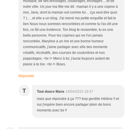
musique, de ses bricolages, couturages, tricotages.....et de
notre ville. Un jour ma fille me dit : maman il y a une copine à
moi, Jane, dont la maman est comme toi.... (ça veut dire quoi
? )......et elle a un blog. J'ai mené ma petite enquête et fait le
lien Nous nous sommes rencontrées et comme tu l'as dit une
fois, ce fût une évidence. Ton blog te ressemble, tu es une
belle personne. Pour les copines qui ne l'on jamais
rencontrée, Maryline a un rire et une bonne humeur
communicatifs, j'aime partager avec elle des moments
créatifs, récréatifs, des courses de couturières et nos
pappotages. <br /> Merci à toi, j'aurai toujours autant de
plaisir à te lire. <br /> Bises.
Répondre
T
Tout douce Mans
16/04/2015 18:47
mais que répondre à ça ??? trop gentille Hélène !! et
oui j'espère bien encore partager plein de bons
moments avec toi !!