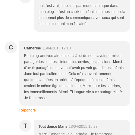
oui c'est vrai je ne suis pas monomaniaque dans
mon blog... c'est un choix que font certaines, moi cela
me permet plus de communiquer avec ceux qui sont
loin de moi dont mon fils ainé.
C
Catherine
11/04/2015 12:10
Bon blog-anniversaire et merci à toi de nous avoir permis de
partager tes centres d'intérêt, tes envies, tes passions. Merci
d'avoir partagé ton univers, d'avoir pu voir grandir tes enfants,
Jane tout particulièrement. Cela m'a souvent ramenée
quelques années en arrière, à l'époque où mes enfants
avaient le même âge que la tienne, Merci pour tes sourires,
tes émerveillements. Merci. Et longue vie à ce partage.<br />
Je t'embrasse.
Répondre
T
Tout douce Mans
13/04/2015 15:28
Merci Catherine, la plus fidèle... je t'embrasse