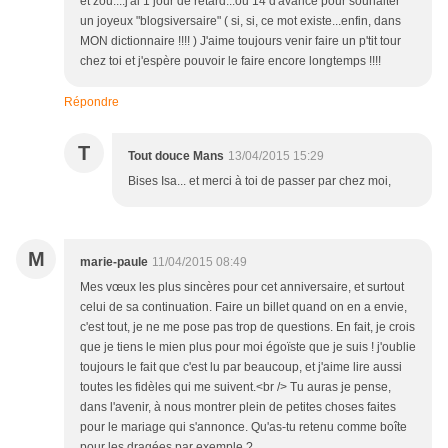
et zou....j'ai 1 jour de retard...ou 14 d'avance pour souhaiter
un joyeux "blogsiversaire" ( si, si, ce mot existe...enfin, dans
MON dictionnaire !!!! ) J'aime toujours venir faire un p'tit tour
chez toi et j'espère pouvoir le faire encore longtemps !!!!
Répondre
T
Tout douce Mans
13/04/2015 15:29
Bises Isa... et merci à toi de passer par chez moi,
M
marie-paule
11/04/2015 08:49
Mes vœux les plus sincères pour cet anniversaire, et surtout
celui de sa continuation. Faire un billet quand on en a envie,
c'est tout, je ne me pose pas trop de questions. En fait, je crois
que je tiens le mien plus pour moi égoïste que je suis ! j'oublie
toujours le fait que c'est lu par beaucoup, et j'aime lire aussi
toutes les fidèles qui me suivent.<br /> Tu auras je pense,
dans l'avenir, à nous montrer plein de petites choses faites
pour le mariage qui s'annonce. Qu'as-tu retenu comme boîte
pour les dragées par exemple ?