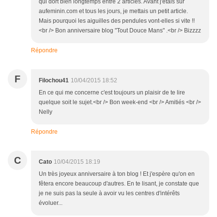
qui dort bien longtemps entre 2 articles. Avant j'étais sur
aufeminin.com et tous les jours, je mettais un petit article.
Mais pourquoi les aiguilles des pendules vont-elles si vite !!
<br /> Bon anniversaire blog "Tout Douce Mans" .<br /> Bizzzz
Répondre
F
Filochou41
10/04/2015 18:52
En ce qui me concerne c'est toujours un plaisir de te lire
quelque soit le sujet.<br /> Bon week-end <br /> Amitiés <br />
Nelly
Répondre
C
Cato
10/04/2015 18:19
Un très joyeux anniversaire à ton blog ! Et j'espère qu'on en
fêtera encore beaucoup d'autres. En te lisant, je constate que
je ne suis pas la seule à avoir vu les centres d'intérêts
évoluer...