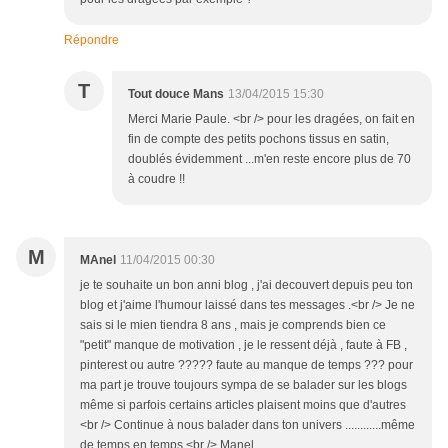
Répondre
T
Tout douce Mans
13/04/2015 15:30
Merci Marie Paule. <br /> pour les dragées, on fait en
fin de compte des petits pochons tissus en satin,
doublés évidemment ...m'en reste encore plus de 70
à coudre !!
M
MAnel
11/04/2015 00:30
je te souhaite un bon anni blog , j'ai decouvert depuis peu ton
blog et j'aime l'humour laissé dans tes messages .<br /> Je ne
sais si le mien tiendra 8 ans , mais je comprends bien ce
"petit" manque de motivation , je le ressent déjà , faute à FB ,
pinterest ou autre ????? faute au manque de temps ??? pour
ma part je trouve toujours sympa de se balader sur les blogs
même si parfois certains articles plaisent moins que d'autres
<br /> Continue à nous balader dans ton univers ............même
de temps en temps <br /> Manel