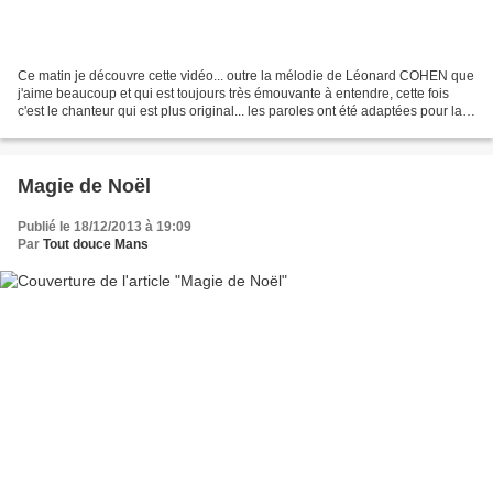
Ce matin je découvre cette vidéo... outre la mélodie de Léonard COHEN que
j'aime beaucoup et qui est toujours très émouvante à entendre, cette fois
c'est le chanteur qui est plus original... les paroles ont été adaptées pour la
circonstance... cela fait...
Magie de Noël
Publié le 18/12/2013 à 19:09
Par
Tout douce Mans