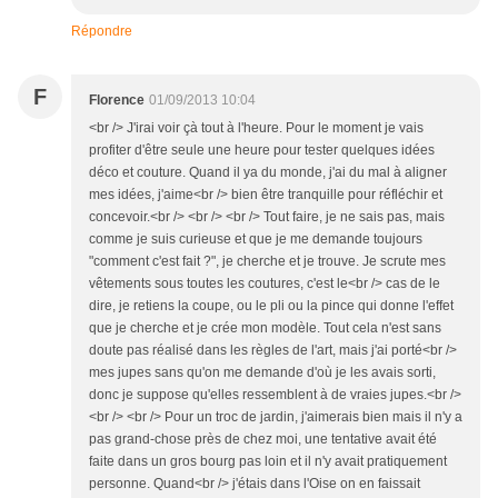
Répondre
F
Florence
01/09/2013 10:04
<br /> J'irai voir çà tout à l'heure. Pour le moment je vais
profiter d'être seule une heure pour tester quelques idées
déco et couture. Quand il ya du monde, j'ai du mal à aligner
mes idées, j'aime<br /> bien être tranquille pour réfléchir et
concevoir.<br /> <br /> <br /> Tout faire, je ne sais pas, mais
comme je suis curieuse et que je me demande toujours
"comment c'est fait ?", je cherche et je trouve. Je scrute mes
vêtements sous toutes les coutures, c'est le<br /> cas de le
dire, je retiens la coupe, ou le pli ou la pince qui donne l'effet
que je cherche et je crée mon modèle. Tout cela n'est sans
doute pas réalisé dans les règles de l'art, mais j'ai porté<br />
mes jupes sans qu'on me demande d'où je les avais sorti,
donc je suppose qu'elles ressemblent à de vraies jupes.<br />
<br /> <br /> Pour un troc de jardin, j'aimerais bien mais il n'y a
pas grand-chose près de chez moi, une tentative avait été
faite dans un gros bourg pas loin et il n'y avait pratiquement
personne. Quand<br /> j'étais dans l'Oise on en faissait