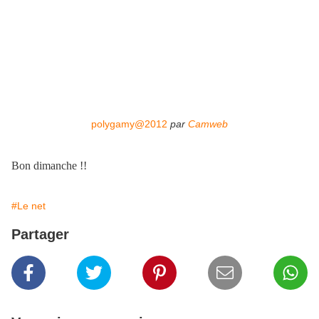
polygamy@2012
par
Camweb
B
on dimanche !!
#Le net
Partager