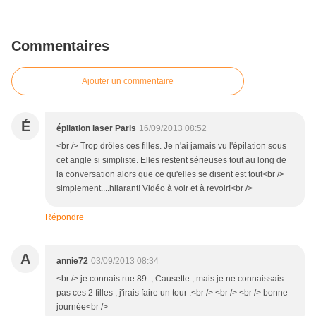
Commentaires
Ajouter un commentaire
É
épilation laser Paris
16/09/2013 08:52
<br /> Trop drôles ces filles. Je n'ai jamais vu l'épilation sous
cet angle si simpliste. Elles restent sérieuses tout au long de
la conversation alors que ce qu'elles se disent est tout<br />
simplement....hilarant! Vidéo à voir et à revoir!<br />
Répondre
A
annie72
03/09/2013 08:34
<br /> je connais rue 89 , Causette , mais je ne connaissais
pas ces 2 filles , j'irais faire un tour .<br /> <br /> <br /> bonne
journée<br />